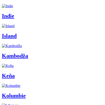
Indie
Island
Kambodža
Keňa
Kolumbie