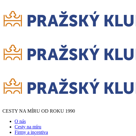
CESTY NA MÍRU OD ROKU 1990
O nás
Cesty na míru
Firmy a incentiva