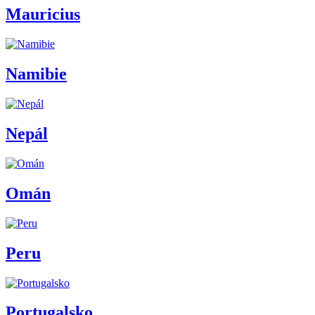
Mauricius
Namibie
Nepál
Omán
Peru
Portugalsko