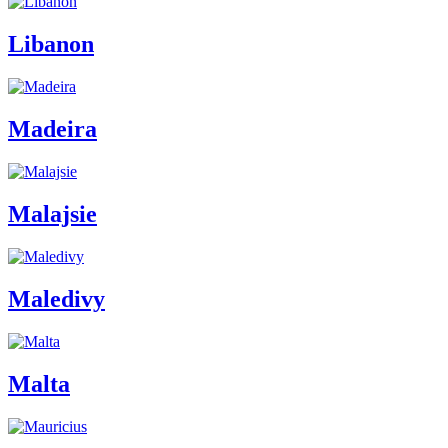
Libanon
Madeira
Malajsie
Maledivy
Malta