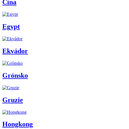
Čína
Egypt
Ekvádor
Grónsko
Gruzie
Hongkong