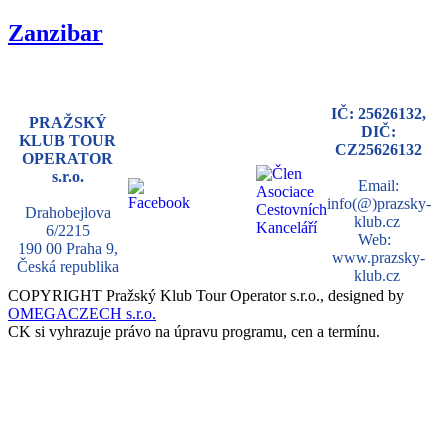
Zanzibar
IČ: 25626132,
PRAŽSKÝ
DIČ:
KLUB TOUR
CZ25626132
OPERATOR
s.r.o.
Email:
info(@)prazsky-
Drahobejlova
klub.cz
6/2215
Web:
190 00 Praha 9,
www.prazsky-
Česká republika
klub.cz
COPYRIGHT Pražský Klub Tour Operator s.r.o., designed by
OMEGACZECH s.r.o.
CK si vyhrazuje právo na úpravu programu, cen a termínu.