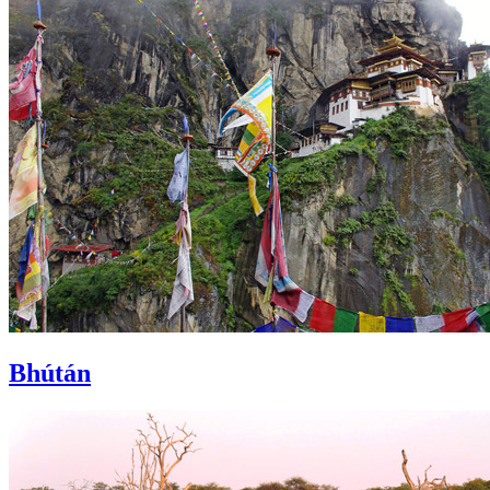
Bhútán