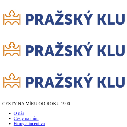
CESTY NA MÍRU OD ROKU 1990
O nás
Cesty na míru
Firmy a incentiva