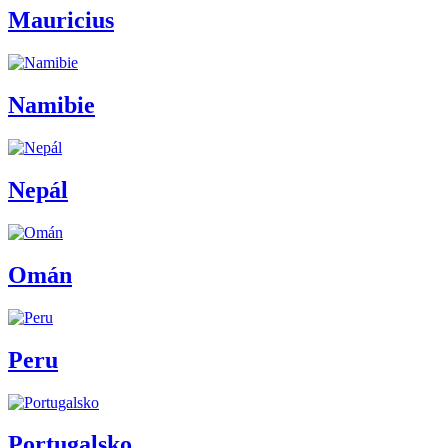
Mauricius
Namibie
Nepál
Omán
Peru
Portugalsko