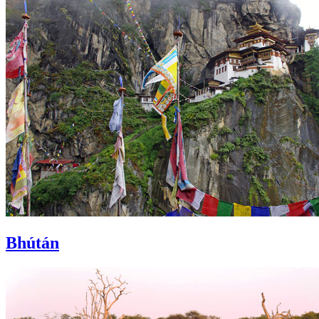
Bhútán