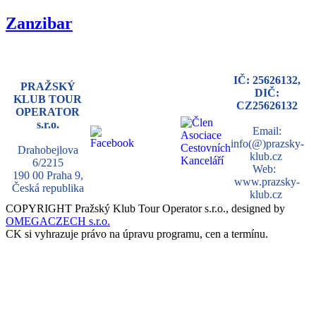
Zanzibar
IČ: 25626132,
PRAŽSKÝ
DIČ:
KLUB TOUR
CZ25626132
OPERATOR
s.r.o.
Email:
info(@)prazsky-
Drahobejlova
klub.cz
6/2215
Web:
190 00 Praha 9,
www.prazsky-
Česká republika
klub.cz
COPYRIGHT Pražský Klub Tour Operator s.r.o., designed by
OMEGACZECH s.r.o.
CK si vyhrazuje právo na úpravu programu, cen a termínu.