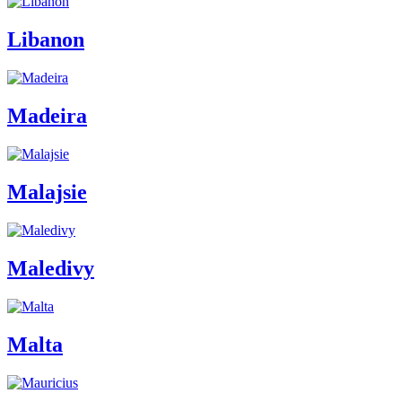
Libanon
Madeira
Malajsie
Maledivy
Malta