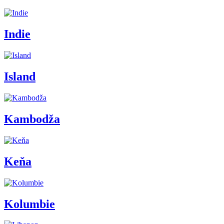
Indie
Island
Kambodža
Keňa
Kolumbie