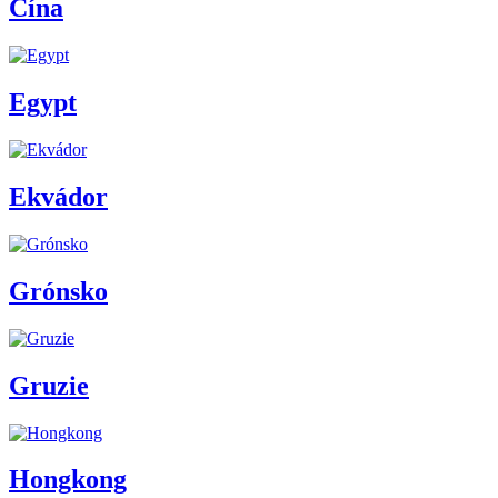
Čína
Egypt
Ekvádor
Grónsko
Gruzie
Hongkong