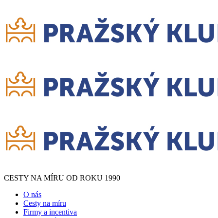
CESTY NA MÍRU OD ROKU 1990
O nás
Cesty na míru
Firmy a incentiva