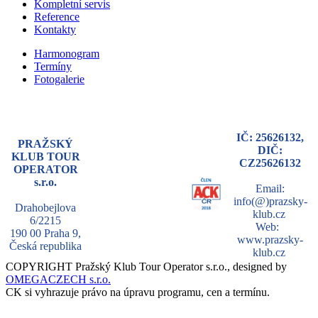
Kompletní servis
Reference
Kontakty
Harmonogram
Termíny
Fotogalerie
IČ: 25626132,
PRAŽSKÝ
DIČ:
KLUB TOUR
CZ25626132
OPERATOR
s.r.o.
Email:
info(@)prazsky-
Drahobejlova
klub.cz
6/2215
Web:
190 00 Praha 9,
www.prazsky-
Česká republika
klub.cz
COPYRIGHT Pražský Klub Tour Operator s.r.o., designed by
OMEGACZECH s.r.o.
CK si vyhrazuje právo na úpravu programu, cen a termínu.