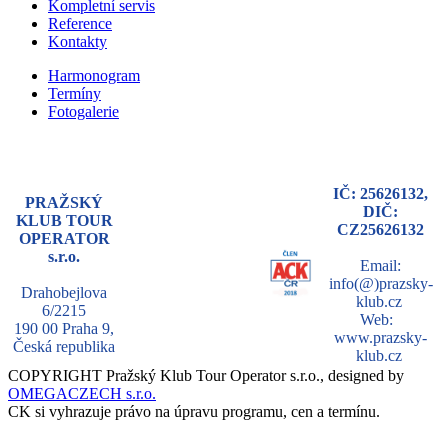
Kompletní servis
Reference
Kontakty
Harmonogram
Termíny
Fotogalerie
IČ: 25626132,
PRAŽSKÝ
DIČ:
KLUB TOUR
CZ25626132
OPERATOR
s.r.o.
Email:
info(@)prazsky-
Drahobejlova
klub.cz
6/2215
Web:
190 00 Praha 9,
www.prazsky-
Česká republika
klub.cz
COPYRIGHT Pražský Klub Tour Operator s.r.o., designed by
OMEGACZECH s.r.o.
CK si vyhrazuje právo na úpravu programu, cen a termínu.