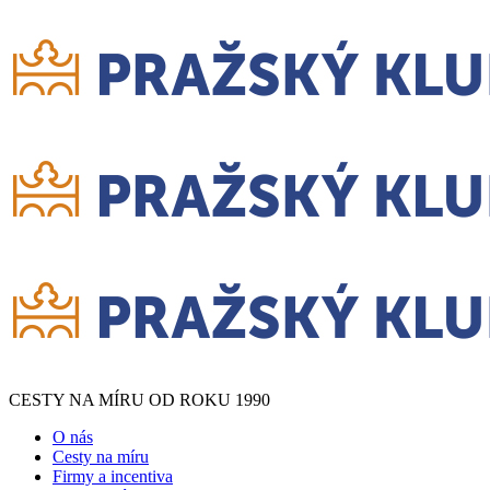
CESTY NA MÍRU OD ROKU 1990
O nás
Cesty na míru
Firmy a incentiva