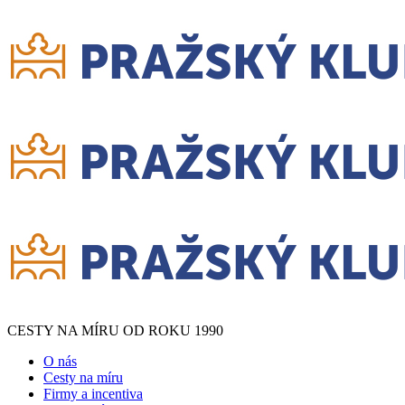
CESTY NA MÍRU OD ROKU 1990
O nás
Cesty na míru
Firmy a incentiva