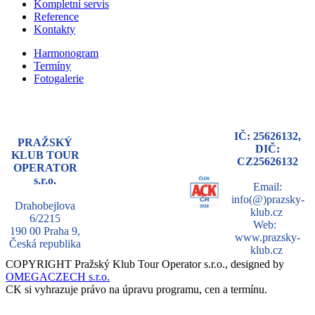
Kompletní servis
Reference
Kontakty
Harmonogram
Termíny
Fotogalerie
IČ: 25626132,
PRAŽSKÝ
DIČ:
KLUB TOUR
CZ25626132
OPERATOR
s.r.o.
Email:
info(@)prazsky-
Drahobejlova
klub.cz
6/2215
Web:
190 00 Praha 9,
www.prazsky-
Česká republika
klub.cz
COPYRIGHT Pražský Klub Tour Operator s.r.o., designed by
OMEGACZECH s.r.o.
CK si vyhrazuje právo na úpravu programu, cen a termínu.