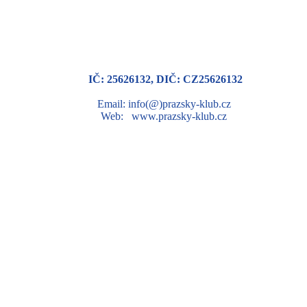
IČ: 25626132, DIČ: CZ25626132
Email: info(@)prazsky-klub.cz
Web: www.prazsky-klub.cz