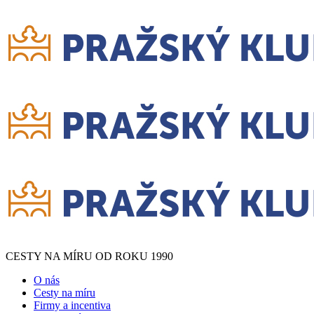
CESTY NA MÍRU OD ROKU 1990
O nás
Cesty na míru
Firmy a incentiva