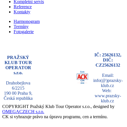
Kompletní servis
Reference
Kontakty
Harmonogram
Termíny
Fotogalerie
IČ: 25626132,
PRAŽSKÝ
DIČ:
KLUB TOUR
CZ25626132
OPERATOR
s.r.o.
Email:
info(@)prazsky-
Drahobejlova
klub.cz
6/2215
Web:
190 00 Praha 9,
www.prazsky-
Česká republika
klub.cz
COPYRIGHT Pražský Klub Tour Operator s.r.o., designed by
OMEGACZECH s.r.o.
CK si vyhrazuje právo na úpravu programu, cen a termínu.