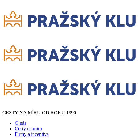
CESTY NA MÍRU OD ROKU 1990
O nás
Cesty na míru
Firmy a incentiva