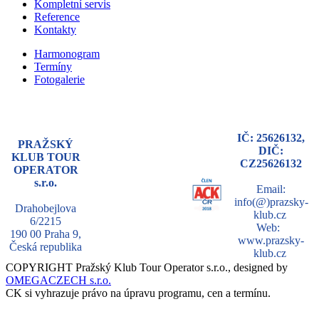
Kompletní servis
Reference
Kontakty
Harmonogram
Termíny
Fotogalerie
IČ: 25626132,
PRAŽSKÝ
DIČ:
KLUB TOUR
CZ25626132
OPERATOR
s.r.o.
Email:
info(@)prazsky-
Drahobejlova
klub.cz
6/2215
Web:
190 00 Praha 9,
www.prazsky-
Česká republika
klub.cz
COPYRIGHT Pražský Klub Tour Operator s.r.o., designed by
OMEGACZECH s.r.o.
CK si vyhrazuje právo na úpravu programu, cen a termínu.